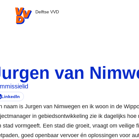
VVD.nl - Ga naar de homepage
Delftse VVD
Jurgen van Nimw
mmissielid
LinkedIn
ezoek deze persoon zijn/haar
pent in nieuw tabblad)
n naam is Jurgen van Nimwegen en ik woon in de Wippol
jectmanager in gebiedsontwikkeling zie ik dagelijks hoe m
 stad vormgeeft. Een stad die groeit, vraagt om veilige f
tpaden, goed openbaar vervoer én oplossingen voor aut