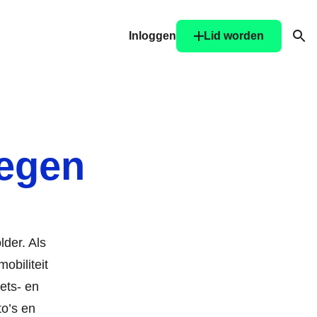
Inloggen
Lid worden
Ope
egen
der. Als
obiliteit
iets- en
o’s en