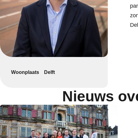
par
zon
Del
Woonplaats
Delft
Nieuws ov