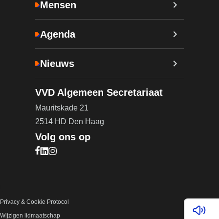
Mensen
Agenda
Nieuws
VVD Algemeen Secretariaat
Mauritskade 21
2514 HD Den Haag
Volg ons op
Bezoek onze Facebook pagina (opent in nieuw ta
Bezoek onze LinkedIn pagina (opent in nieuw ta
Bezoek onze Instagram pagina (opent in nieuw
Privacy & Cookie Protocol
Lees v
Wijzigen lidmaatschap