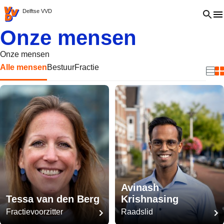
VVD.nl - Ga naar de homepage
Open 
Delftse VVD
Onze mensen
Onze mensen
Alle mensen
Bestuur
Fractie
Beki
B
Avinash
Tessa van den Berg
Krishnasing
Fractievoorzitter
Raadslid