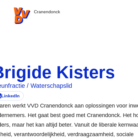
VVD.nl - Ga naar de homepage
Cranendonck
Brigide Kisters
eunfractie / Waterschapslid
LinkedIn
ezoek deze persoon zijn/haar
pent in nieuw tabblad)
jaren werkt VVD Cranendonck aan oplossingen voor inw
ernemers. Het gaat best goed met Cranendonck. Het hoe
ers, maar het kan altijd beter. Vanuit de liberale kernw
ijheid, verantwoordelijkheid, verdraagzaamheid, sociale