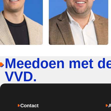
Meedoen met d
VVD.
Contact