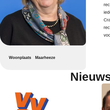
rec
ied
Cra
rec
voo
Woonplaats
Maarheeze
Nieuws