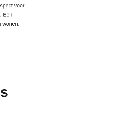
espect voor
k. Een
n wonen,
rs