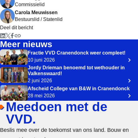
Commissielid
Carola Meuwissen
Bestuurslid / Statenlid
Deel dit bericht
Meer nieuws
Fractie VVD Cranendonck weer compleet!
10 juni 2026
Jordy Drieman benoemd tot wethouder in
Valkenswaard!
2 juni 2026
Afscheid College van B&W in Cranendonck
28 mei 2026
Meedoen met de
VVD.
Beslis mee over de toekomst van ons land. Bouw en