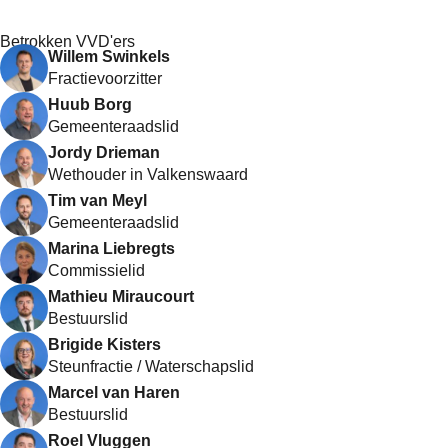
Betrokken VVD'ers
Willem Swinkels
Fractievoorzitter
Huub Borg
Gemeenteraadslid
Jordy Drieman
Wethouder in Valkenswaard
Tim van Meyl
Gemeenteraadslid
Marina Liebregts
Commissielid
Mathieu Miraucourt
Bestuurslid
Brigide Kisters
Steunfractie / Waterschapslid
Marcel van Haren
Bestuurslid
Roel Vluggen