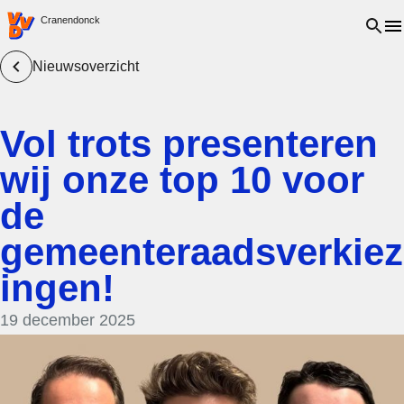
VVD.nl - Ga naar de homepage
Open 
Cranendonck
Nieuwsoverzicht
Vol trots presenteren
wij onze top 10 voor
de
gemeenteraadsverkiez
ingen!
19 december 2025