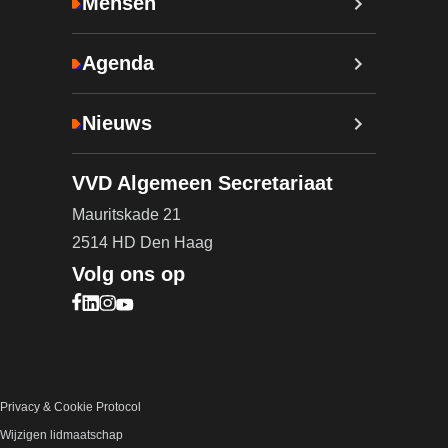
Mensen
Agenda
Nieuws
VVD Algemeen Secretariaat
Mauritskade 21
2514 HD Den Haag
Volg ons op
Bezoek onze Facebook pagina (opent in nieuw ta
Bezoek onze LinkedIn pagina (opent in nieuw ta
Bezoek onze Instagram pagina (opent in nieuw
Bezoek onze YouTube pagina (opent in nieu
Privacy & Cookie Protocol
Wijzigen lidmaatschap