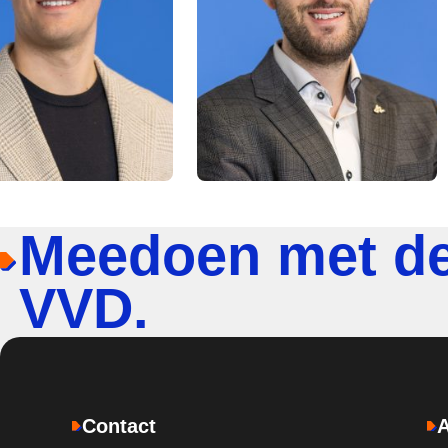
Meedoen met d
VVD.
Contact