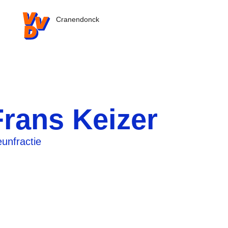
VVD.nl - Ga naar de homepage
Cranendonck
Frans Keizer
eunfractie