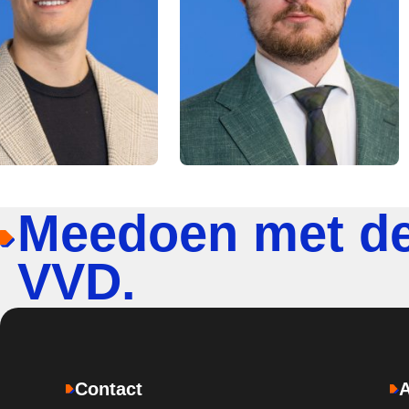
Meedoen met d
VVD.
Contact