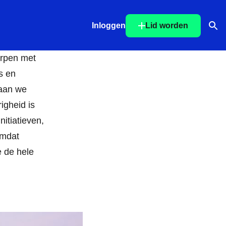
Inloggen
Lid worden
Ope
orpen met
s en
taan we
igheid is
nitiatieven,
omdat
e de hele