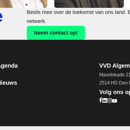
e
Beslis mee over de toekomst van ons land. 
netwerk.
Neem contact op!
Agenda
VVD Algeme
Mauritskade 2
Nieuws
2514 HD Den
Volg ons o
Bezoek onze F
Bezoek onze 
Bezoek onz
Bezoek 