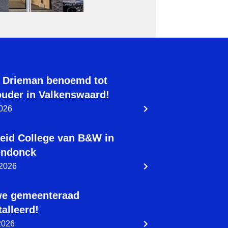
 Drieman benoemd tot
uder in Valkenswaard!
2026
eid College van B&W in
endonck
 2026
we gemeenteraad
talleerd!
 2026