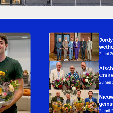
Jordy
wetho
2 juni 
Afsch
Cran
28 mei
Nieu
geins
2 april