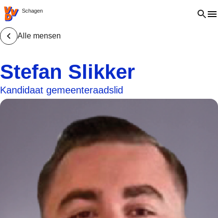
VVD.nl - Ga naar de homepage
Open 
Schagen
Alle mensen
Stefan Slikker
Kandidaat gemeenteraadslid