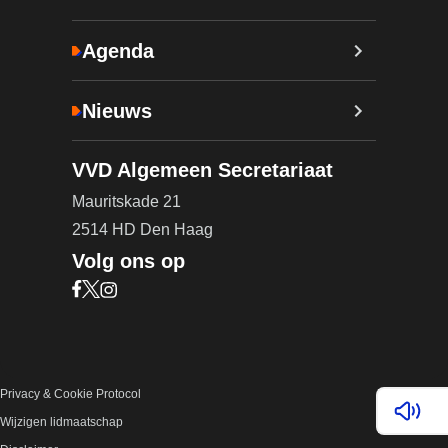
Agenda
Nieuws
VVD Algemeen Secretariaat
Mauritskade 21
2514 HD Den Haag
Volg ons op
Bezoek onze Facebook pagina (opent in nieuw ta
Bezoek onze X pagina (opent in nieuw tabblad)
Bezoek onze Instagram pagina (opent in nieuw
Privacy & Cookie Protocol
Lees v
Wijzigen lidmaatschap