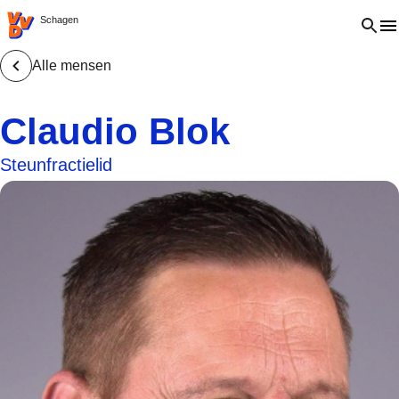
VVD.nl - Ga naar de homepage
Open 
Schagen
Alle mensen
Claudio Blok
Steunfractielid