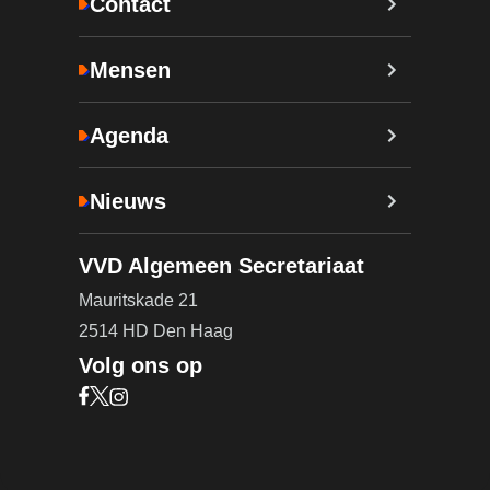
Contact
Mensen
Agenda
Nieuws
VVD Algemeen Secretariaat
Mauritskade 21
2514 HD Den Haag
Volg ons op
Bezoek onze Facebook pagina (opent in nieuw ta
Bezoek onze X pagina (opent in nieuw tabblad)
Bezoek onze Instagram pagina (opent in nieuw