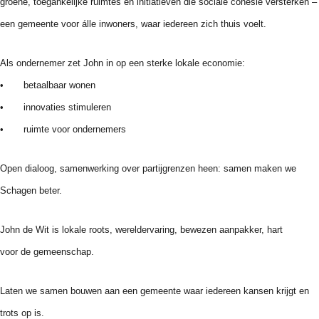
groene, toegankelijke ruimtes en initiatieven die sociale cohesie versterken –
een gemeente voor álle inwoners, waar iedereen zich thuis voelt.
Als ondernemer zet
John
in op een sterke lokale economie:
• betaalbaar wonen
• innovaties stimuleren
• ruimte voor ondernemers
Open dialoog, samenwerking over partijgrenzen heen: samen maken we
Schagen beter.
John
de
Wit
is lokale roots, wereldervaring, bewezen aanpakker, hart
voor
de
gemeenschap.
Laten we samen bouwen aan een gemeente waar iedereen kansen krijgt en
trots op is.