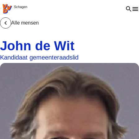
VVD.nl - Ga naar de homepage
Open 
Schagen
Alle mensen
John de Wit
Kandidaat gemeenteraadslid