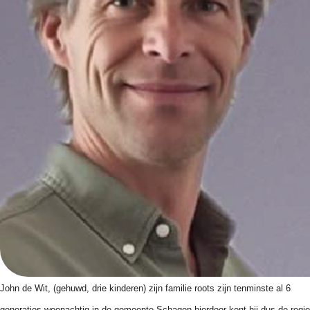
John
de
Wit
, (gehuwd, drie kinderen) zijn familie roots zijn tenminste al 6
generaties woonachtig in
de
gemeente Schagen hierdoor kent hij dus
de
regio