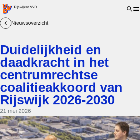
VVD.nl - Ga naar de homepage
Open 
Rijswijkse VVD
Nieuwsoverzicht
Duidelijkheid en
daadkracht in het
centrumrechtse
coalitieakkoord van
Rijswijk 2026-2030
21 mei 2026