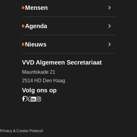
Mensen
Agenda
Nieuws
VVD Algemeen Secretariaat
Mauritskade 21
2514 HD Den Haag
Volg ons op
Bezoek onze Facebook pagina (opent in nieuw ta
Bezoek onze X pagina (opent in nieuw tabblad)
Bezoek onze LinkedIn pagina (opent in nieuw 
Bezoek onze Instagram pagina (opent in ni
Privacy & Cookie Protocol