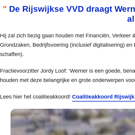
De Rijswijkse VVD draagt Wer
a
Hij zal zich bezig gaan houden met Financiën, Verkeer &
Grondzaken, Bedrijfsvoering (inclusief digitalisering) 
schaffen).
Fractievoorzitter Jordy Loof: ‘Werner is een goede, ben
houden met deze belangrijke en grote onderwerpen voor 
Lees hier het coalitieakkoord!
Coalitieakkoord Rijswij