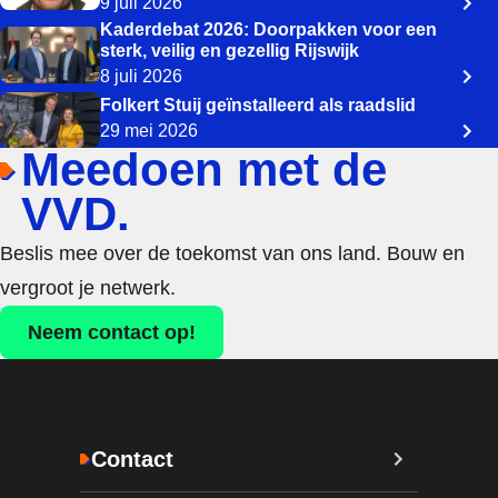
9 juli 2026
Kaderdebat 2026: Doorpakken voor een
sterk, veilig en gezellig Rijswijk
8 juli 2026
Folkert Stuij geïnstalleerd als raadslid
29 mei 2026
Meedoen met de
VVD.
Beslis mee over de toekomst van ons land. Bouw en
vergroot je netwerk.
Neem contact op!
Contact