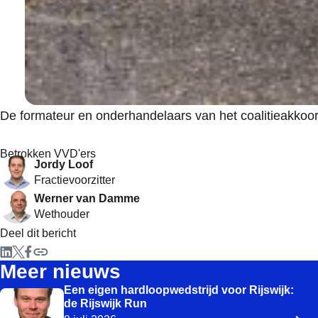
De formateur en onderhandelaars van het coalitieakkoo
Betrokken VVD'ers
Jordy Loof
Fractievoorzitter
Werner van Damme
Wethouder
Deel dit bericht
Meer nieuws
Een eigen hardloopwedstrijd voor Rijswijk:
de Rijswijk Run