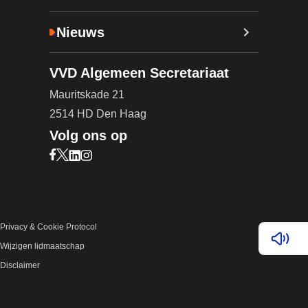
Nieuws
VVD Algemeen Secretariaat
Mauritskade 21
2514 HD Den Haag
Volg ons op
Bezoek onze Facebook pagina (opent in nieuw ta
Bezoek onze X pagina (opent in nieuw tabblad)
Bezoek onze LinkedIn pagina (opent in nieuw 
Bezoek onze Instagram pagina (opent in ni
Privacy & Cookie Protocol
Lees v
Wijzigen lidmaatschap
Disclaimer