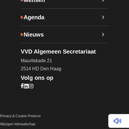
Agenda
Nieuws
VVD Algemeen Secretariaat
Mauritskade 21
2514 HD Den Haag
Volg ons op
Bezoek onze Facebook pagina (opent in nieuw ta
Bezoek onze LinkedIn pagina (opent in nieuw ta
Bezoek onze Instagram pagina (opent in nieuw
Privacy & Cookie Protocol
Lees v
Wijzigen lidmaatschap