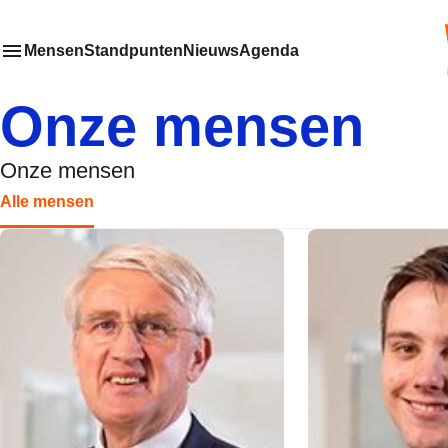
VV
Mensen
Standpunten
Nieuws
Agenda
Toon
Meer menu items
het submenu van
Onze mensen
Onze mensen
Alle mensen