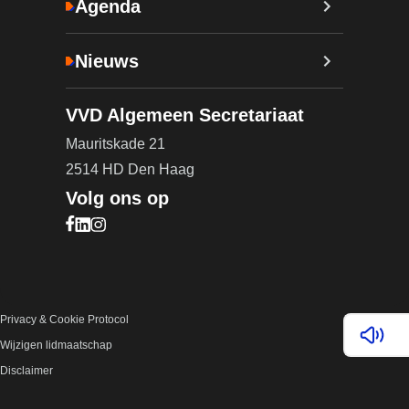
Agenda
Nieuws
VVD Algemeen Secretariaat
Mauritskade 21
2514 HD Den Haag
Volg ons op
Bezoek onze Facebook pagina (opent in nieuw ta
Bezoek onze LinkedIn pagina (opent in nieuw ta
Bezoek onze Instagram pagina (opent in nieuw
Privacy & Cookie Protocol
Lees v
Wijzigen lidmaatschap
Disclaimer