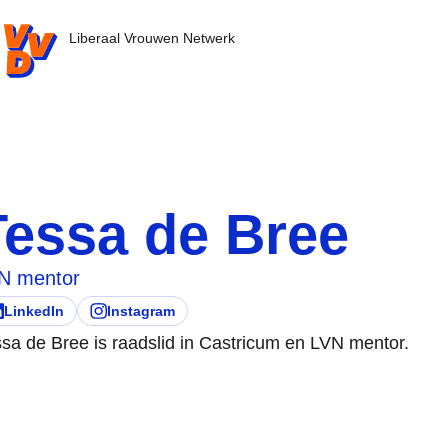
VD.nl - Ga naar de homepage
Liberaal Vrouwen Netwerk
Tessa de Bree
N mentor
LinkedIn
Instagram
ezoek deze persoon zijn/haar
pent in nieuw tabblad)
Bezoek deze persoon zijn/haar
(opent in nieuw tabblad)
sa de Bree is raadslid in Castricum en LVN mentor.