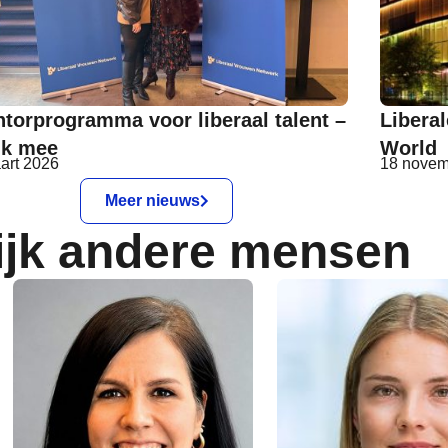
torprogramma voor liberaal talent –
Liberal
nk mee
World
art 2026
18 novem
Meer nieuws
ijk andere mensen