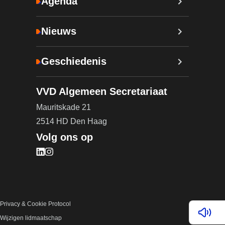
Agenda
Nieuws
Geschiedenis
VVD Algemeen Secretariaat
Mauritskade 21
2514 HD Den Haag
Volg ons op
Bezoek onze LinkedIn pagina (opent in nieuw tab
Bezoek onze Instagram pagina (opent in nieuw 
Privacy & Cookie Protocol
Lees v
Wijzigen lidmaatschap