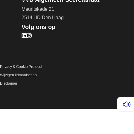
Mauritskade 21
2514 HD Den Haag
Volg ons op
Bezoek onze LinkedIn pagina (opent in nieuw tab
Bezoek onze Instagram pagina (opent in nieuw 
Privacy & Cookie Protocol
Wijzigen lidmaatschap
Disclaimer
Lees