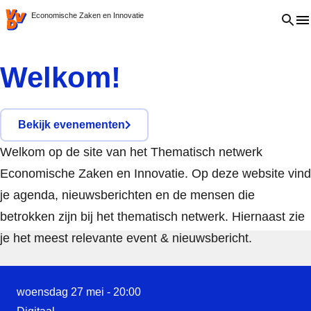
VVD.nl
Open 
Economische Zaken en Innovatie
Welkom!
Bekijk evenementen
Welkom op de site van het Thematisch netwerk
Economische Zaken en Innovatie. Op deze website vind
je agenda, nieuwsberichten en de mensen die
betrokken zijn bij het thematisch netwerk. Hiernaast zie
je het meest relevante event & nieuwsbericht.
Read more about Online Kennissessie NADI – Nationaal Age
woensdag 27 mei - 20:00