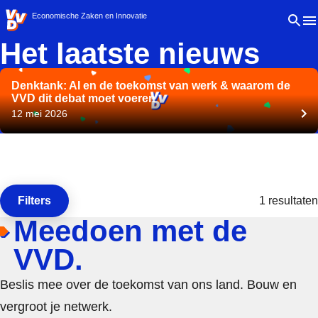
VVD.nl - Ga naar de homepage
Open 
Economische Zaken en Innovatie
Het laatste nieuws
Denktank: AI en de toekomst van werk & waarom de
VVD dit debat moet voeren
12 mei 2026
Filters
1 resultaten
Open de
Meedoen met de
VVD.
Beslis mee over de toekomst van ons land. Bouw en
vergroot je netwerk.