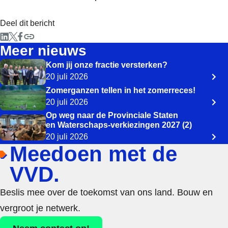
Deel dit bericht
Meer nieuws
Kom jij onze fractie versterken?
20 juli 2026
Zomerganzen tellen in het zomerreces!
20 juli 2026
Op weg naar de Provinciale Staten
en Waterschaps-verkiezingen 2027 (2)
20 juli 2026
Meedoen met de
VVD.
Beslis mee over de toekomst van ons land. Bouw en
vergroot je netwerk.