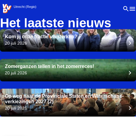
VVD.nl - Ga naar de homepage
Open 
Utrecht (Regio)
Het laatste nieuws
Kom jij onze fractie versterken?
20 juli 2026
Zomerganzen tellen in het zomerreces!
20 juli 2026
Op weg naar de Provinciale Staten en Waterschaps-
verkiezingen 2027 (2)
20 juli 2026