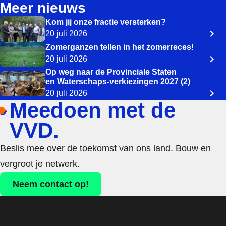
Meer nieuws
Kom jij onze fractie versterken?
20 juli 2026
Zomerganzen tellen in het zomerreces!
20 juli 2026
Op weg naar de Provinciale Staten
en Waterschaps-verkiezingen 2027 (2)
20 juli 2026
Meedoen met de
VVD.
Beslis mee over de toekomst van ons land. Bouw en
vergroot je netwerk.
Neem contact op!