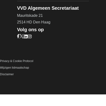
VVD Algemeen Secretariaat
Mauritskade 21
2514 HD Den Haag
Volg ons op
Bezoek onze Facebook pagina (opent in nieuw ta
Bezoek onze X pagina (opent in nieuw tabblad)
Bezoek onze LinkedIn pagina (opent in nieuw 
Bezoek onze Instagram pagina (opent in ni
Privacy & Cookie Protocol
Wijzigen lidmaatschap
Disclaimer