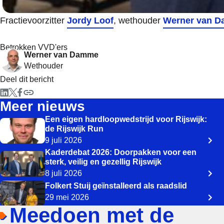
Fractievoorzitter
Jordy Loof
, wethouder
Werner van 
Betrokken VVD'ers
Werner van Damme
Wethouder
Deel dit bericht
Meer nieuws
Een eigen hardloopwedstrijd voor Rijswijk:
de Rijswijk Run
9 juli 2026
Kaderdebat 2026: Doorpakken voor een
sterk, veilig en gezellig Rijswijk
8 juli 2026
Folkert Stuij geïnstalleerd als raadslid
29 mei 2026
Meedoen met de