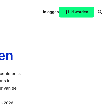
Inloggen
Lid worden
Ope
en
eente en is
rts in
ur van de
nds 2026