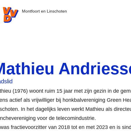
VVD.nl - Ga naar de homepage
Montfoort en Linschoten
Mathieu Andriess
dslid
hieu (1976) woont ruim 15 jaar met zijn gezin in de gem
ens actief als vrijwilliger bij honkbalvereniging Green Hea
schoten. In het dagelijks leven werkt Mathieu als directe
nchevereniging voor de telecom
industrie
.
 was fractievoorzitter van 2018 tot en met 2023 en is si