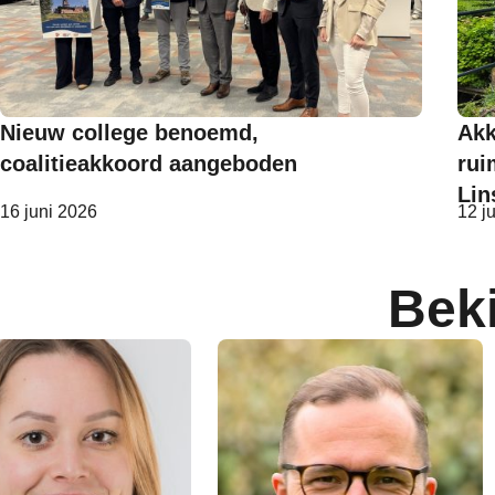
Nieuw college benoemd,
Akk
coalitieakkoord aangeboden
rui
Lin
16 juni 2026
12 j
Bek