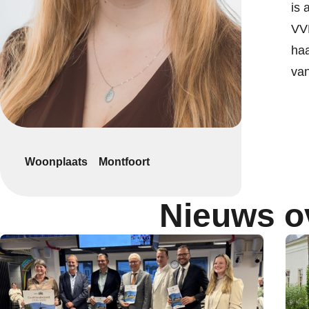
is 
VVD
haa
van
Woonplaats
Montfoort
Nieuws o