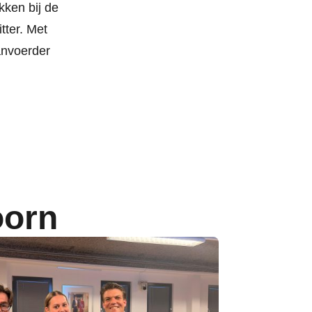
okken bij de
tter. Met
aanvoerder
oorn