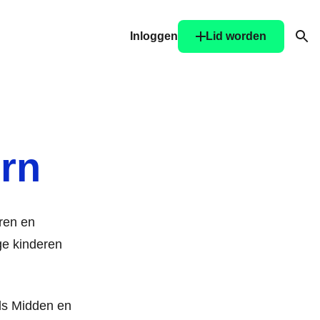
Inloggen
Lid worden
Ope
rn
ren en
ge kinderen
nds Midden en