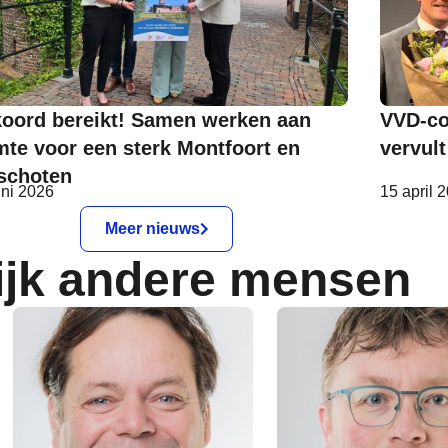
oord bereikt! Samen werken aan
VVD-co
mte voor een sterk Montfoort en
vervult
schoten
uni 2026
15 april 
Meer nieuws
ijk andere mensen