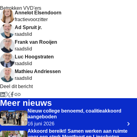
Betrokken VVD'ers
Annelot Elsendoorn
fractievoorzitter
Ad Spruit jr.
raadslid
Frank van Rooijen
raadslid
Luc Hoogstraten
raadslid
Mathieu Andriessen
raadslid
Deel dit bericht
Meer nieuws
Nieuw college benoemd, coalitieakkoord
aangeboden
16 juni 2026
Akkoord bereikt! Samen werken aan ruimte
voor een sterk Montfoort en Linschoten