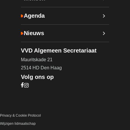
Agenda
Nieuws
VVD Algemeen Secretariaat
Mauritskade 21
2514 HD Den Haag
Volg ons op
Bezoek onze Facebook pagina (opent in nieuw ta
Bezoek onze Instagram pagina (opent in nieuw t
Privacy & Cookie Protocol
Wijzigen lidmaatschap