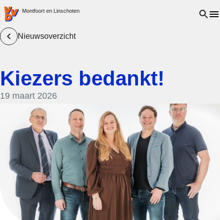
VVD.nl - Ga naar de homepage
Open 
Montfoort en Linschoten
Nieuwsoverzicht
Kiezers bedankt!
19 maart 2026