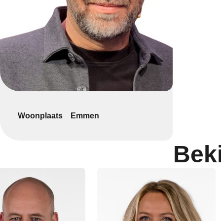
Woonplaats
Emmen
Bek