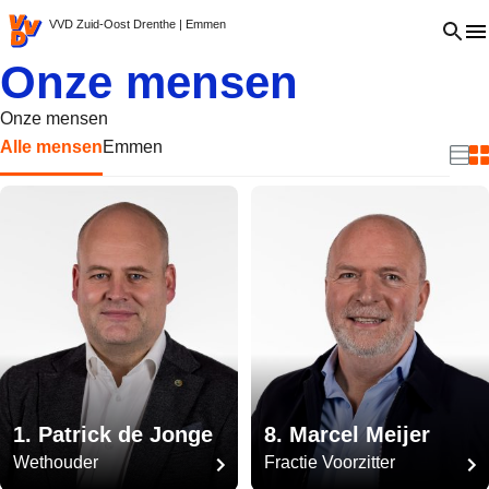
VVD.nl - Ga naar de homepage
Open 
VVD Zuid-Oost Drenthe | Emmen
Onze mensen
Onze mensen
Alle mensen
Emmen
Beki
B
1. Patrick de Jonge
8. Marcel Meijer
Wethouder
Fractie Voorzitter