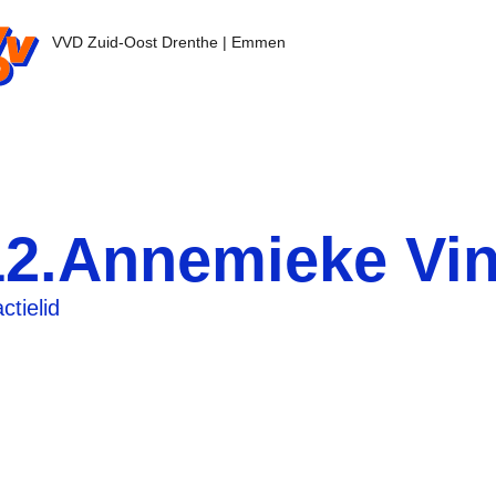
nl - Ga naar de homepage
VVD Zuid-Oost Drenthe | Emmen
12.Annemieke Vi
ctielid