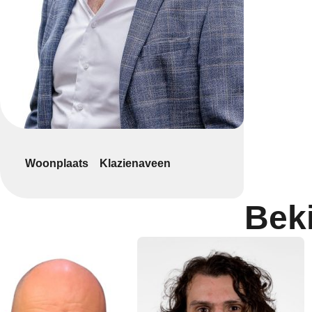
Woonplaats
Klazienaveen
Bek