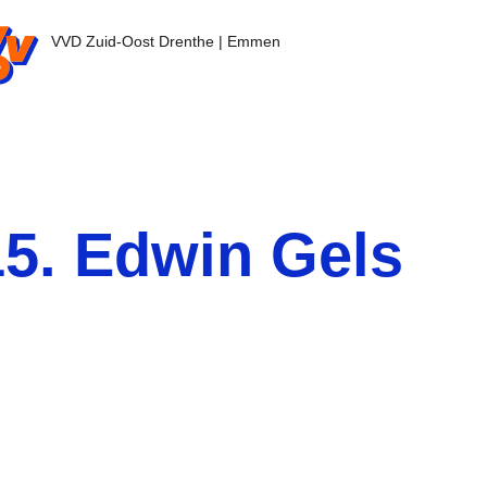
nl - Ga naar de homepage
VVD Zuid-Oost Drenthe | Emmen
15. Edwin Gels