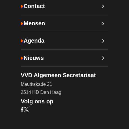
Contact
Mensen
Agenda
Nieuws
VVD Algemeen Secretariaat
Mauritskade 21
2514 HD Den Haag
Volg ons op
Bezoek onze Facebook pagina (opent in nieuw ta
Bezoek onze X pagina (opent in nieuw tabblad)