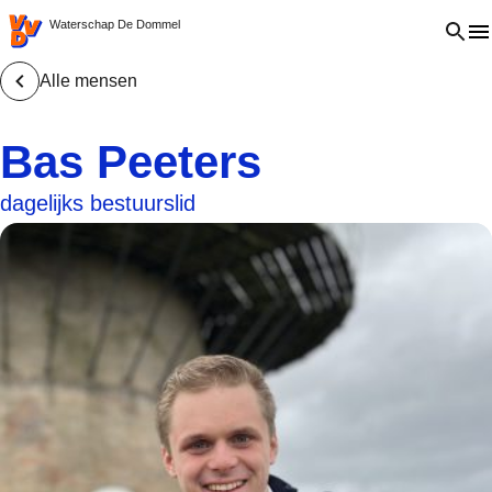
VVD.nl - Ga naar de homepage
Open 
Waterschap De Dommel
Alle mensen
Bas Peeters
dagelijks bestuurslid