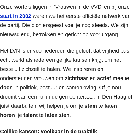
Onze wortels liggen in ‘Vrouwen in de VVD’ en bij onze
start in 2002
waren we het eerste officiële netwerk van
de partij. Die pioniersgeest voel je nog steeds. We zijn
nieuwsgierig, betrokken en gericht op vooruitgang.
Het LVN is er voor iedereen die gelooft dat vrijheid pas
echt werkt als iedereen gelijke kansen krijgt om het
beste uit zichzelf te
halen.
We
inspireren en
ondersteunen vrouwen om
zichtbaar
en
actief mee
te
do
en
in politiek, bestuur en samenleving. Of je nou
droomt van een rol in de gemeenteraad, in Den Haag of
juist daarbuiten: wij helpen je om je
stem
te
laten
horen
je
talent
te
laten zien
.
Gelijke kansen:
voelbaar in de praktijk