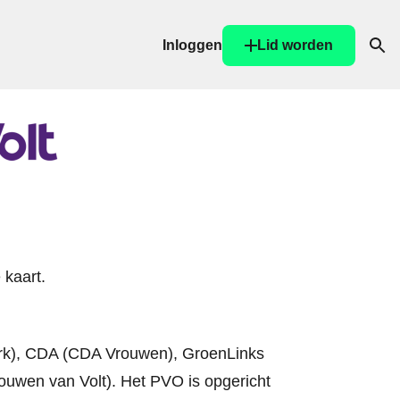
Inloggen
Lid worden
Ope
 kaart.
rk), CDA (CDA Vrouwen), GroenLinks
rouwen van Volt). Het PVO is opgericht