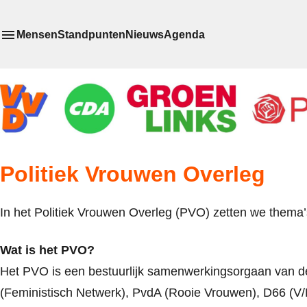
V
Mensen
Standpunten
Nieuws
Agenda
Toon
Meer menu items
het submenu van
Politiek Vrouwen Overleg
In het Politiek Vrouwen Overleg (PVO) zetten we thema
Wat is het PVO?
Het PVO is een bestuurlijk samenwerkingsorgaan van 
(Feministisch Netwerk), PvdA (Rooie Vrouwen), D66 (V/M 