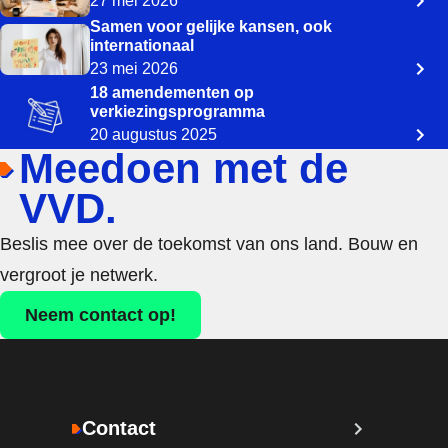
27 mei 2026
Samen voor gelijke kansen, ook
internationaal
23 mei 2026
18 amendementen op
verkiezingsprogramma
20 augustus 2025
Meedoen met de
VVD.
Beslis mee over de toekomst van ons land. Bouw en
vergroot je netwerk.
Neem contact op!
Contact