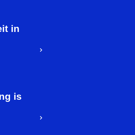
it in
ng is