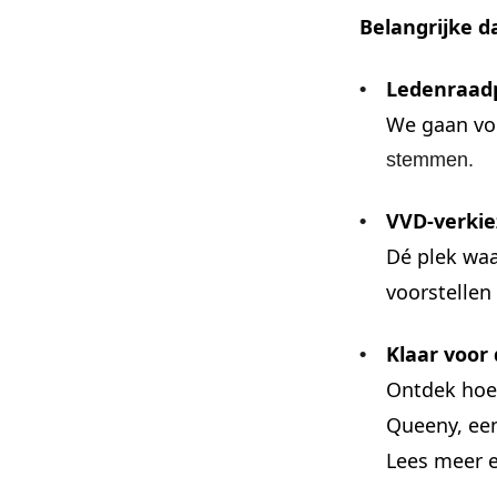
Belangrijke da
Ledenraadp
We
gaan vo
stemmen.
VVD-verkie
D
é plek wa
voorstellen
Klaar voor
O
ntdek hoe 
Queeny, een
Lees meer e