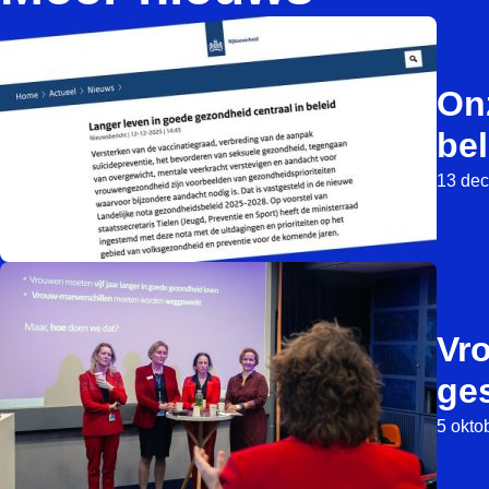
Onz
bel
13 de
Vr
ges
5 okto