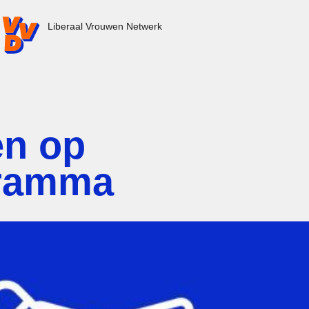
VD.nl - Ga naar de homepage
Liberaal Vrouwen Netwerk
n op
gramma