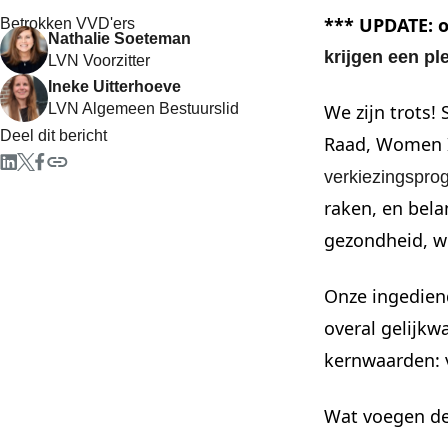
*** UPDATE: 
Betrokken VVD'ers
Nathalie Soeteman
krijgen een pl
LVN Voorzitter
Ineke Uitterhoeve
LVN Algemeen Bestuurslid
We zijn trots
Deel dit bericht
Raad, Women
verkiezingspro
raken, en bela
gezondheid, we
Onze ingediend
overal gelijk
kernwaarden: v
Wat voegen d