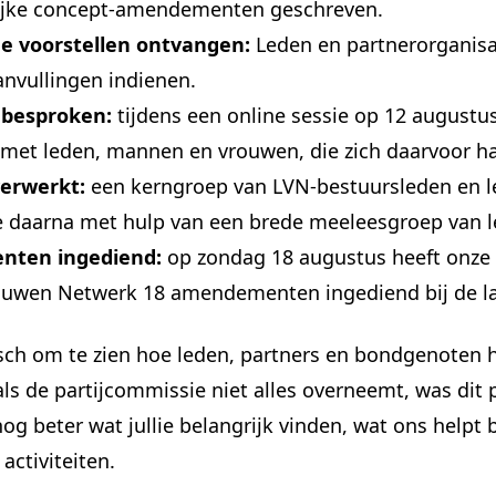
grijke concept-amendementen geschreven.
e voorstellen ontvangen:
Leden en partnerorganisa
nvullingen indienen.
 besproken:
tijdens een online sessie op 12 august
n met leden, mannen en vrouwen, die zich daarvoor 
erwerkt:
een kerngroep van LVN-bestuursleden en le
e daarna met hulp van een brede meeleesgroep van le
ten ingediend:
op zondag 18 augustus heeft onze 
ouwen Netwerk 18 amendementen ingediend bij de la
tisch om te zien hoe leden, partners en bondgenoten
ls de partijcommissie niet alles overneemt, was dit
g beter wat jullie belangrijk vinden, wat ons helpt 
activiteiten.