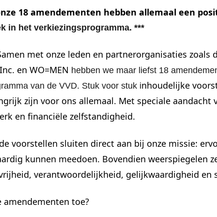
onze 18 amendementen hebben allemaal een posit
ek in het verkiezingsprogramma. ***
! Samen met onze leden en partnerorganisaties zoals
 Inc. en WO=MEN
hebben we maar liefst 18 amendemen
nhoudelijke voors
gramma van de VVD. Stuk voor stuk i
ngrijk zijn voor ons allemaal. Met speciale aandacht v
rk en financiële zelfstandigheid.
e voorstellen sluiten direct aan bij onze missie: er
waardig kunnen meedoen. Bovendien weerspiegelen ze
rijheid, verantwoordelijkheid, gelijkwaardigheid en 
e amendementen toe?