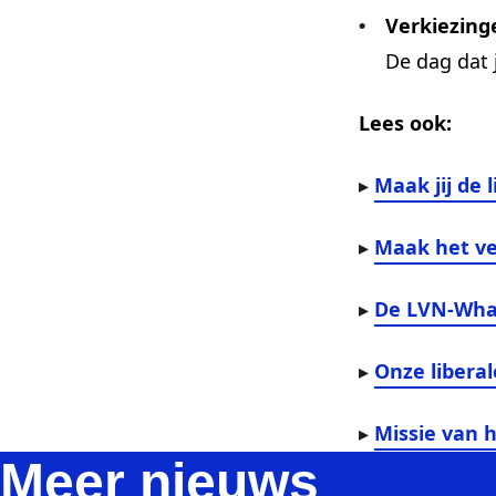
Verkiezing
De
dag dat 
Lees ook:
Maak jij de l
▸
Maak het ve
▸
De LVN-What
▸
Onze libera
▸
Missie van 
▸
Meer nieuws