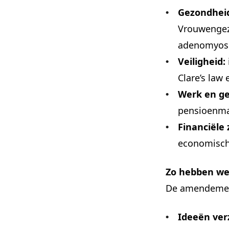
Gezondhei
Vrouwengez
adenomyose
Veiligheid:
Clare’s law 
Werk en ge
pensioenma
Financiële 
economische
Zo hebben we
De amendement
Ideeën ver