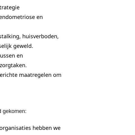
trategie
 endometriose en
stalking, huisverboden,
selijk geweld.
nussen en
zorgtaken.
 gerichte maatregelen om
nd gekomen:
erorganisaties hebben we