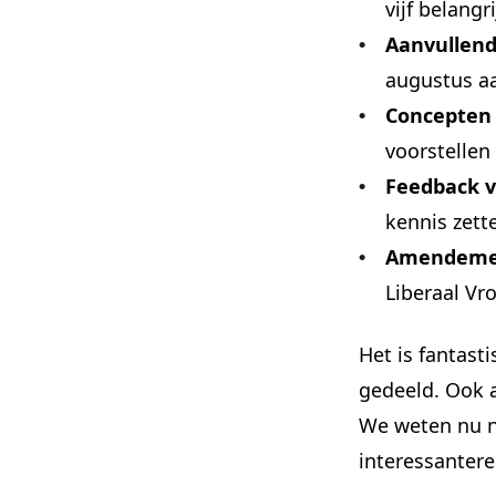
vijf belan
Aanvullend
augustus aa
Concepten
voorstelle
Feedback v
kennis zett
Amendemen
Liberaal Vr
Het is fantas
gedeeld. Ook a
We weten nu no
interessantere 