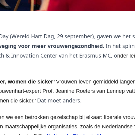
ay (Wereld Hart Dag, 29 september), gaven we het s
eweging voor meer vrouwengezondheid
. In het spl
h & Innovation Center van het Erasmus MC, o
nder le
er, women die sicker’
Vrouwen leven gemiddeld langer
ouwenhart-expert Prof. Jeanine Roeters van Lennep vat
Dat moet anders.
men die sicker.’
n we een betrokken gezelschap bij elkaar: liberale vro
n maatschappelijke organisaties, zoals de Nederlands