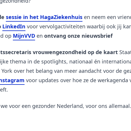
gezondheid?
de
sessie in het HagaZiekenhuis
en neem een vrien
p
LinkedIn
voor vervolgactiviteiten waarbij ook jij k
id op
MijnVVD
en
ontvang onze nieuwsbrief
atssecretaris vrouwengezondheid op de kaart
Staa
rijke thema in de spotlights, nationaal én internationa
 York over het belang van meer aandacht voor de g
nstagram
voor updates over hoe ze de werkagenda
eft.
we voor een gezonder Nederland, voor ons allemaal