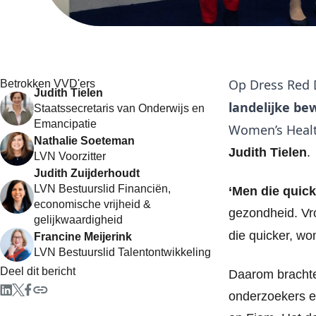
Op Dress Red D
Betrokken VVD'ers
Judith Tielen
landelijke b
Staatssecretaris van Onderwijs en
Emancipatie
Women’s Healt
Nathalie Soeteman
Judith Tielen
.
LVN Voorzitter
Judith Zuijderhoudt
LVN Bestuurslid Financiën,
‘Men die quick
economische vrijheid &
gezondheid. Vr
gelijkwaardigheid
die quicker, wo
Francine Meijerink
LVN Bestuurslid Talentontwikkeling
Deel dit bericht
Daarom brachte
onderzoekers e