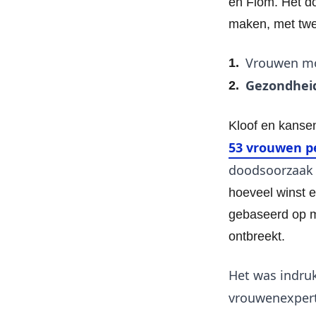
en Fiom. Het d
maken, met twe
Vrouwen m
Gezondheid
Kloof en kanse
53 vrouwen p
doodsoorzaak 
hoeveel winst e
gebaseerd op m
ontbreekt.
Het was indruk
vrouwenexper