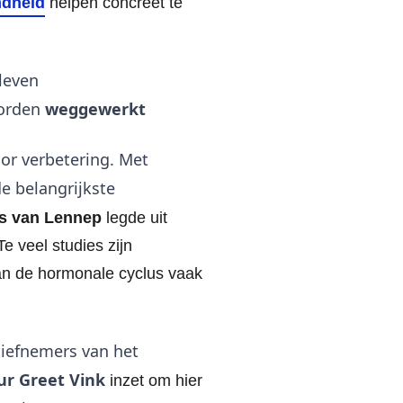
ndheid
helpen concreet te
leven
orden
weggewerkt
or verbetering. Met
de belangrijkste
rs van Lennep
legde uit
e veel studies zijn
an de hormonale cyclus vaak
tiefnemers van het
ur
Greet Vink
inzet om hier