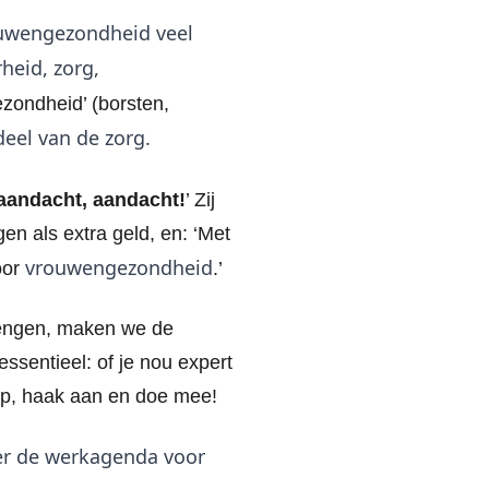
ouwengezondheid veel
rheid, zorg,
gezondheid’ (borsten,
deel van de zorg.
aandacht, aandacht!
’ Zij
n als extra geld, en: ‘Met
vrouwengezondheid
oor
.’
brengen, maken we de
ssentieel: of je nou expert
erp, haak aan en doe mee!
ver de werkagenda voor