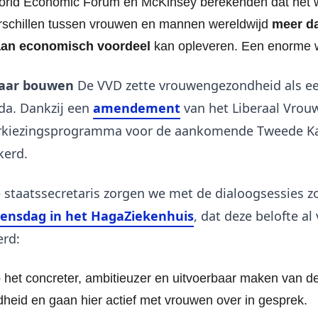
orld Economic Forum en McKinsey berekenden dat het
schillen tussen vrouwen en mannen wereldwijd
meer da
 aan economisch voordeel
kan opleveren. Een enorme w
naar bouwen
De VVD zette vrouwengezondheid als eers
da. Dankzij een
amendement
van het Liberaal Vrou
erkiezingsprogramma voor de aankomende Tweede K
kerd.
staatssecretaris zorgen we met de dialoogsessies zo
oensdag in het HagaZiekenhuis
, dat deze belofte al
erd:
 het concreter, ambitieuzer en uitvoerbaar maken van de
eid en gaan hier actief met vrouwen over in gesprek.