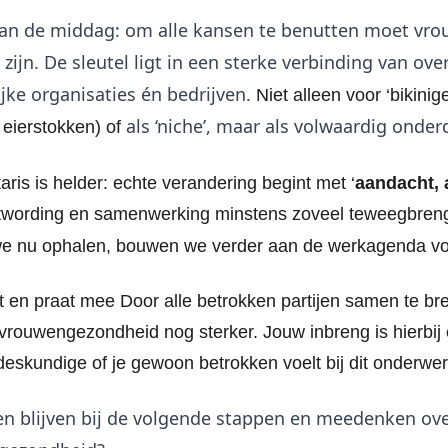
van de middag: om alle kansen te benutten moet vr
 zijn. De sleutel ligt in een sterke verbinding van ove
ke organisaties én bedrijven.
Niet alleen voor ‘bikini
als ‘niche’, maar als volwaardig onder
eierstokken) of
aris is helder: echte verandering begint met ‘
aandacht, 
stwording en samenwerking minstens zoveel teweegbrenge
we nu ophalen, bouwen we verder aan de werkagenda v
kt en praat mee Door alle betrokken partijen samen te 
rouwengezondheid nog sterker. Jouw inbreng is hierbij e
deskundige of je gewoon betrokken voelt bij dit onderw
ken blijven bij de volgende stappen en meedenken o