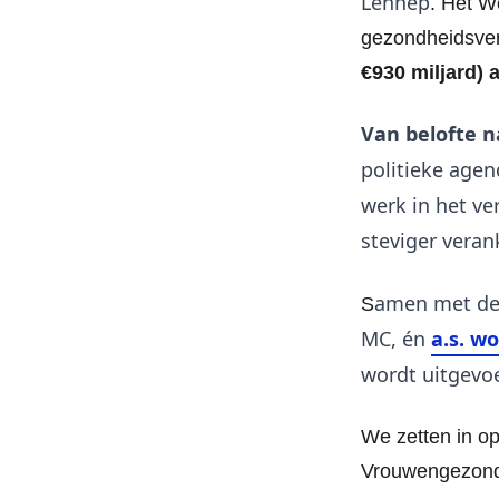
Lennep
. Het W
gezondheidsver
€930 miljard)
Van belofte 
politieke agen
werk in het v
steviger veran
amen met de 
S
MC, én
a.s. w
wordt uitgevo
We zetten in op
Vrouwengezondh