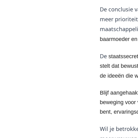
De
conclusie 
meer prioriteit
maatschappelij
baarmoeder en 
De
staatssecret
stelt dat bewu
de ideeën die 
Blijf aangehaa
beweging voor v
bent, ervarings
Wil je betrok