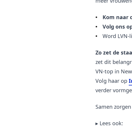
meer vrouwen
Kom naar 
Volg ons o
Word LVN-l
Zo zet de sta
zet dit belang
VN-top in New
Volg haar op
I
verder vormge
Samen zorgen 
▸ Lees ook: