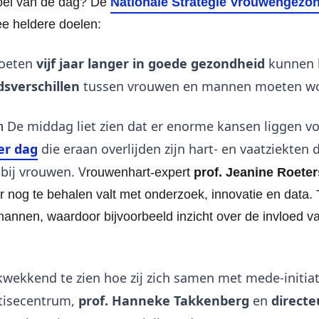
oel van de dag? De
Nationale Strategie Vrouwengezo
e heldere doelen:
oeten
vijf jaar langer in goede gezondheid
kunnen 
sverschillen
tussen vrouwen en mannen moeten w
De middag liet zien dat er enorme kansen liggen vo
n
er dag
die eraan overlijden zijn hart- en vaatziekten 
bij vrouwen. V
rouwenhart-expert
prof. Jeanine Roete
r nog te behalen valt met onderzoek, innovatie en data. T
annen, waardoor bijvoorbeeld inzicht over de invloed v
wekkend te zien hoe zij zich samen met mede-initia
tisecentrum,
prof. Hanneke Takkenberg
en
directe