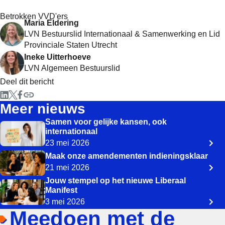
Betrokken VVD'ers
Maria Eldering
LVN Bestuurslid Internationaal & Samenwerking en Lid
Provinciale Staten Utrecht
Ineke Uitterhoeve
LVN Algemeen Bestuurslid
Deel dit bericht
Meer nieuws
Samen voor gelijke kansen, ook
internationaal
23 mei 2026
Maak onze amendementen indieningsklaar
21 mei 2026
Jouw stempel op het nieuwe Liberaal
Manifest
3 mei 2026
Meedoen met de