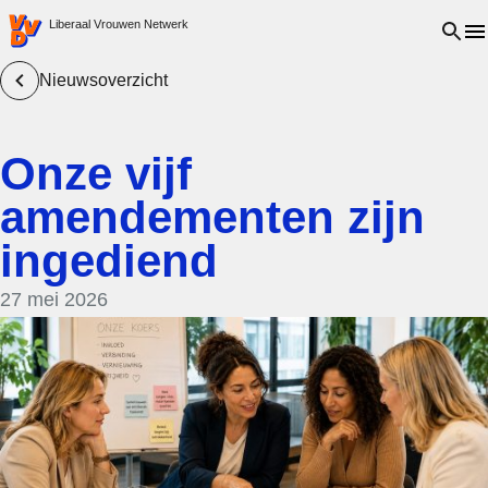
VVD.nl - Ga naar de homepage
Open 
Liberaal Vrouwen Netwerk
Nieuwsoverzicht
Onze vijf
amendementen zijn
ingediend
27 mei 2026