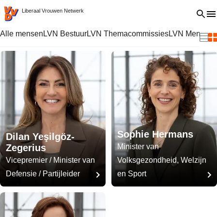
VVD.nl - Ga naar de homepage
Open 
Liberaal Vrouwen Netwerk
Alle mensen
LVN Bestuur
LVN Themacommissies
LVN Mentore
Beki
B
Sophie Hermans
Dilan Yeşilgöz-
Zegerius
Minister van
Vicepremier / Minister van
Volksgezondheid, Welzijn
Defensie / Partijleider
en Sport