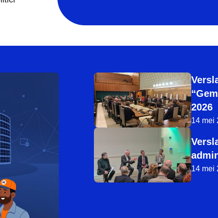
Versl
“Geme
2026
14 mei
Versl
admin
14 mei