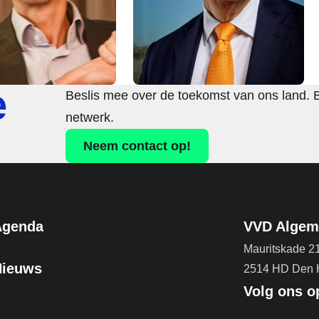
e
Beslis mee over de toekomst van ons land. 
netwerk.
Neem contact op!
Agenda
VVD Algeme
Mauritskade 2
Nieuws
2514 HD Den
Volg ons o