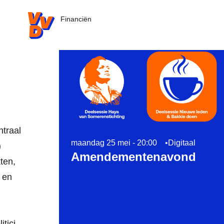
VVD.nl
Financiën
Read more about Amendementenavond, Uit
ntraal
maandag 25 mei - 20:00
Digitaal
)
Amendementenavond
ten,
 en
tici