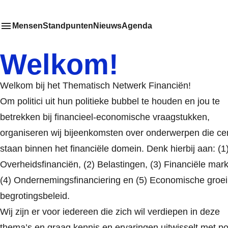
Mensen
Standpunten
Nieuws
Agenda
Toon
Meer menu items
het submenu van
Welkom!
Welkom bij het Thematisch Netwerk Financiën!
Om politici uit hun politieke bubbel te houden en jou te
betrekken bij financieel-economische vraagstukken,
organiseren wij bijeenkomsten over onderwerpen die ce
staan binnen het financiële domein. Denk hierbij aan: (1
Overheidsfinanciën, (2) Belastingen, (3) Financiële mark
(4) Ondernemingsfinanciering en (5) Economische groei
begrotingsbeleid.
Wij zijn er voor iedereen die zich wil verdiepen in deze
thema’s en graag kennis en ervaringen uitwisselt met poli