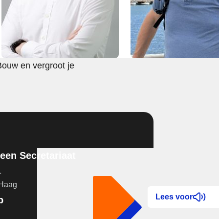
Bouw en vergroot je
en Secretariaat
1
 Haag
Lees voor
p