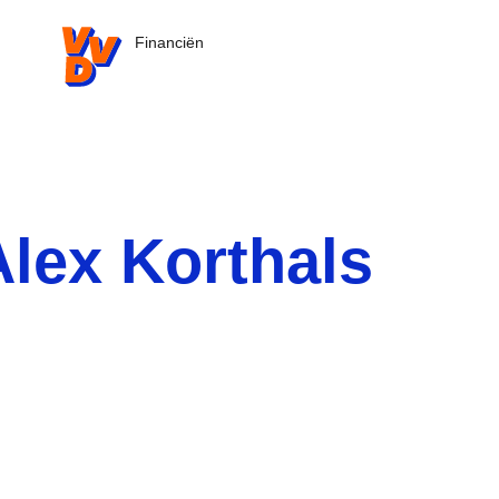
VVD.nl - Ga naar de homepage
Financiën
Alex Korthals