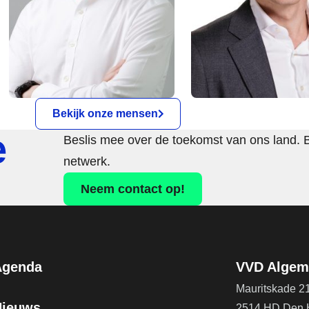
Bekijk onze mensen
e
Beslis mee over de toekomst van ons land. 
netwerk.
Neem contact op!
Agenda
VVD Algeme
Mauritskade 2
Nieuws
2514 HD Den