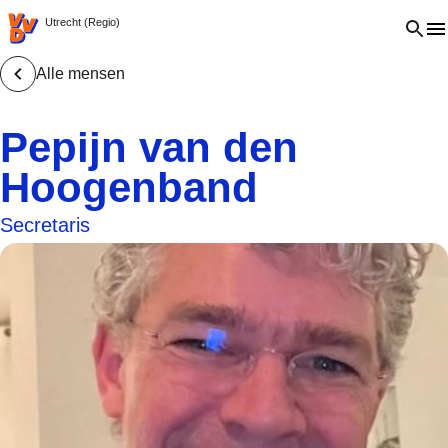
VVD.nl - Ga naar de homepage
Open 
Utrecht (Regio)
Alle mensen
Pepijn van den
Hoogenband
Secretaris