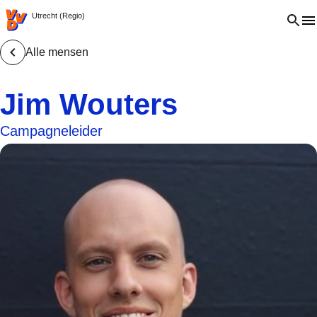
VVD.nl - Ga naar de homepage
Open 
Utrecht (Regio)
Alle mensen
Jim Wouters
Campagneleider