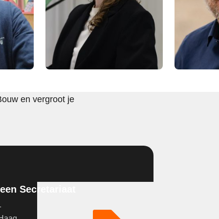
Bouw en vergroot je
en Secretariaat
1
 Haag