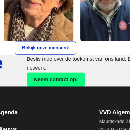
Bekijk onze mensen
e
Beslis mee over de toekomst van ons land. 
netwerk.
Neem contact op!
Agenda
VVD Algeme
Mauritskade 2
Nieuws
2514 HD Den