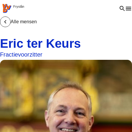
VVD.nl - Ga naar de homepage
Open 
Fryslân
Alle mensen
Eric ter Keurs
Fractievoorzitter