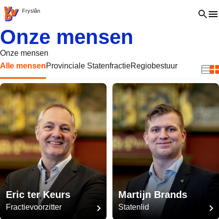
VVD.nl - Ga naar de homepage
Open 
Fryslân
Onze mensen
Onze mensen
Alle mensen
Provinciale Statenfractie
Regiobestuur
Beki
B
Eric ter Keurs
Martijn Brands
Fractievoorzitter
Statenlid