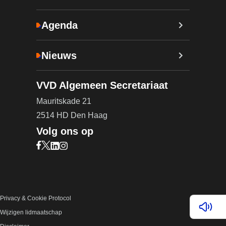
Agenda
Nieuws
VVD Algemeen Secretariaat
Mauritskade 21
2514 HD Den Haag
Volg ons op
Bezoek onze Facebook pagina (opent in nieuw ta
Bezoek onze X pagina (opent in nieuw tabblad)
Bezoek onze LinkedIn pagina (opent in nieuw 
Bezoek onze Instagram pagina (opent in ni
Privacy & Cookie Protocol
Lees v
Wijzigen lidmaatschap